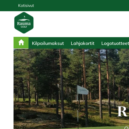
Kotisivut
Kilpailumaksut
Lahjakortit
Logotuottee
R
O