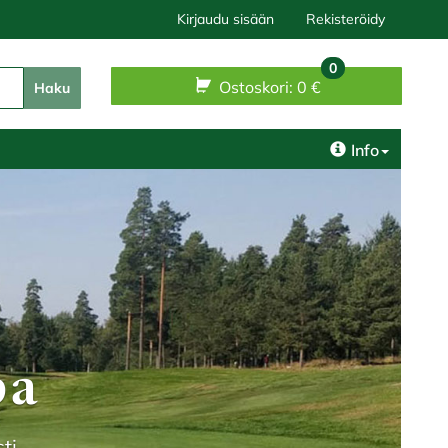
Kirjaudu sisään
Rekisteröidy
0
Ostoskori:
0 €
Haku
Info
pa
ti